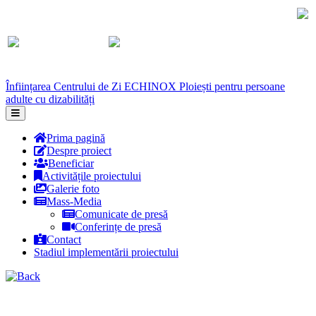
Înființarea Centrului de Zi ECHINOX Ploiești pentru persoane
adulte cu dizabilități
Prima pagină
Despre proiect
Beneficiar
Activitățile proiectului
Galerie foto
Mass-Media
Comunicate de presă
Conferințe de presă
Contact
Stadiul implementării proiectului