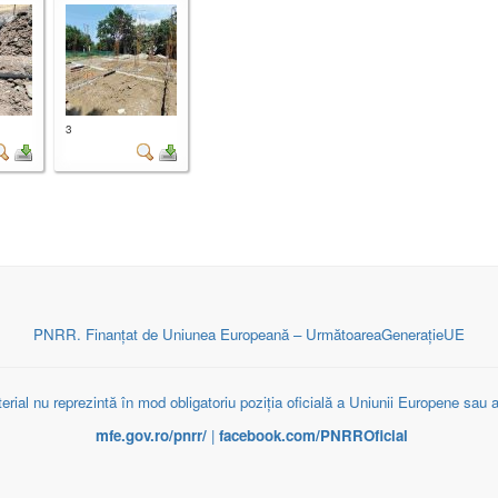
3
PNRR. Finanțat de Uniunea Europeană – UrmătoareaGenerațieUE
erial nu reprezintă în mod obligatoriu poziția oficială a Uniunii Europene sau
mfe.gov.ro/pnrr/
|
facebook.com/PNRROficial