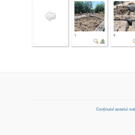
1
2
Conținutul acestui mat